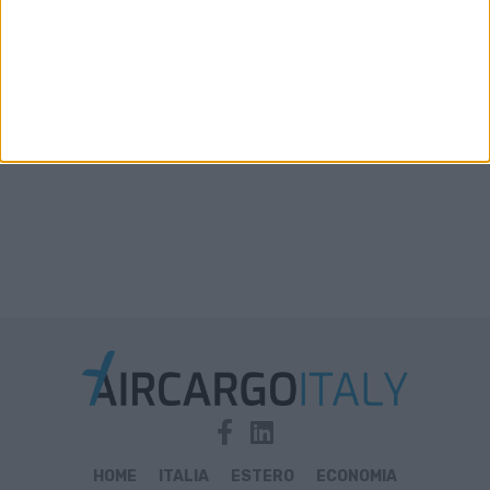
Xeneta aggiorna le previsioni 2026: la stiva
disponibile in aumento solo del 2%-3%
HOME
ITALIA
ESTERO
ECONOMIA