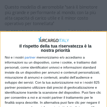
Questo modello di aeromobile “sarà il bimotore
più grande e performante al mondo, con la più
alta capacità di carico utile e il minor costo
operativo per tonnellata”
DI
REDAZIONE AIR CARGO ITALY
27 AGOSTO 2025
STAMPA
Il rispetto della tua riservatezza è la
nostra priorità
Noi e i nostri
partner
memorizziamo e/o accediamo a
informazioni su un dispositivo, come i cookie, e trattiamo dati
personali, come identificatori univoci e informazioni standard
inviate da un dispositivo per annunci e contenuti personalizzati,
misurazione di annunci e contenuti, analisi dell'audience e
sviluppo dei servizi.
Con la tua autorizzazione noi e i nostri 825
partner possiamo utilizzare dati precisi di geolocalizzazione e
identificazione tramite la scansione del dispositivo. Puoi fare clic
per consentire a noi e ai nostri partner il trattamento per le
finalità sopra descritte. In alternativa puoi fare clic per negare il