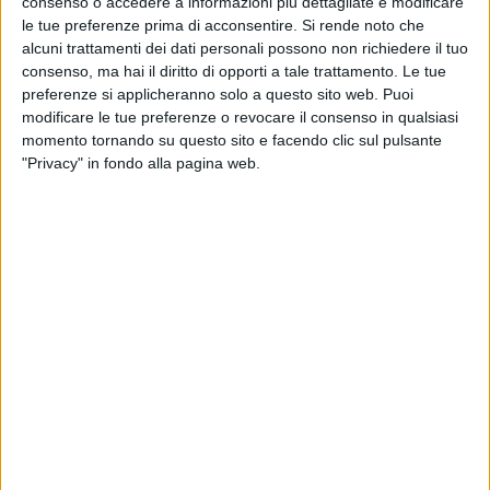
consenso o accedere a informazioni più dettagliate e modificare
le tue preferenze prima di acconsentire.
Si rende noto che
alcuni trattamenti dei dati personali possono non richiedere il tuo
consenso, ma hai il diritto di opporti a tale trattamento. Le tue
preferenze si applicheranno solo a questo sito web. Puoi
modificare le tue preferenze o revocare il consenso in qualsiasi
momento tornando su questo sito e facendo clic sul pulsante
"Privacy" in fondo alla pagina web.
Korean Air investirà nell’acquisto da Boeing di otto
aerei cargo 777-8, nuovo e innovativo modello di
aeromobile sviluppato dal produttore americano. Il
primo esemplare sarà consegnato nel
2028.
Inizialmente era previsto che il 777-8F avrebbe
debuttato su
l mercato nel 2027, ma a ottobre 2024
Boeing ha annunciato che avrebbe
posticipato il
lancio al 2028.
Da quando il produttore Usa di