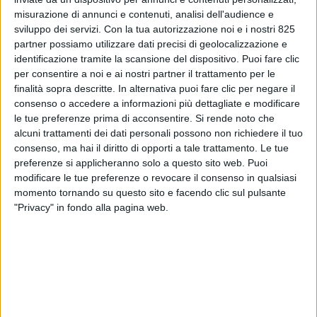
misurazione di annunci e contenuti, analisi dell'audience e
sviluppo dei servizi.
Con la tua autorizzazione noi e i nostri 825
partner possiamo utilizzare dati precisi di geolocalizzazione e
identificazione tramite la scansione del dispositivo. Puoi fare clic
per consentire a noi e ai nostri partner il trattamento per le
finalità sopra descritte. In alternativa puoi fare clic per negare il
consenso o accedere a informazioni più dettagliate e modificare
le tue preferenze prima di acconsentire.
Si rende noto che
alcuni trattamenti dei dati personali possono non richiedere il tuo
consenso, ma hai il diritto di opporti a tale trattamento. Le tue
preferenze si applicheranno solo a questo sito web. Puoi
modificare le tue preferenze o revocare il consenso in qualsiasi
momento tornando su questo sito e facendo clic sul pulsante
Monaco (Germania) –
Grande successo per la prima
"Privacy" in fondo alla pagina web.
partecipazione compatta del cluster cargo aereo di
Malpensa alla fiera Transport Logistic di Monaco.
La cargo community dello scalo milanese, come
preannunciato, si è presentata all’evento più
importante del settore – la ‘sotto-fiera’ Air Cargo