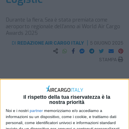
Durante la fiera, Sea è stata premiata come
aeroporto regionale dell’anno ai World Air Cargo
Awards 2025
DI
REDAZIONE AIR CARGO ITALY
5 GIUGNO 2025
STAMPA
Il rispetto della tua riservatezza è la
nostra priorità
Noi e i nostri
partner
memorizziamo e/o accediamo a
informazioni su un dispositivo, come i cookie, e trattiamo dati
personali, come identificatori univoci e informazioni standard
inviate da un dispositivo per annunci e contenuti personalizzati,