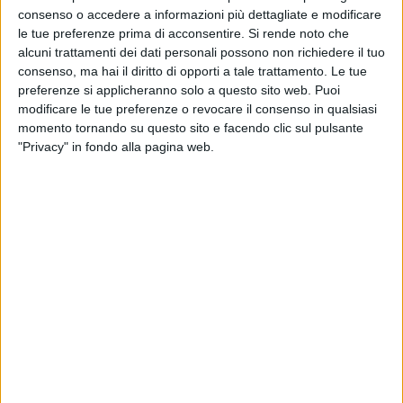
consenso o accedere a informazioni più dettagliate e modificare
le tue preferenze prima di acconsentire.
Si rende noto che
alcuni trattamenti dei dati personali possono non richiedere il tuo
consenso, ma hai il diritto di opporti a tale trattamento. Le tue
preferenze si applicheranno solo a questo sito web. Puoi
modificare le tue preferenze o revocare il consenso in qualsiasi
momento tornando su questo sito e facendo clic sul pulsante
"Privacy" in fondo alla pagina web.
Al di là di ogni possibile questione ‘morale’, in un
contesto iperconnesso come quello attuale una
distribuzione equa del vaccino anti-Covid nel mondo
è la vera chiave per poter avviare una ripresa
duratura, anche per quei paesi in cui le percentuali di
immunizzati sono più alte.
E’ la tesi evidenziata in uno degli ultimi report di
Bimco (Baltic and International Maritime Council),
dedicato al tema della ripresa globale e alle
interruzioni nelle supply chain.