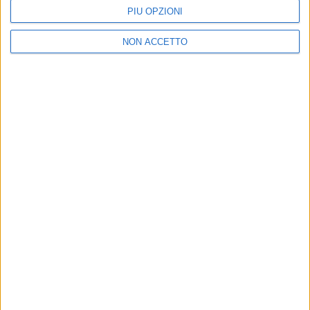
fermandosi a 46,7 punti.
PIÙ OPZIONI
Continua
a leggere su SHIPPING ITALY
NON ACCETTO
ISCRIVITI ALLA
NEWSLETTER GRATUITA DI AIR
CARGO ITALY
VUOI RICEVERE AGGIORNAMENTI SUI
TUOI TOPICS PREFERITI OGNI GIORNO?
ISCRIVITI