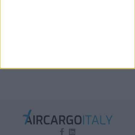
disponibile in aumento solo del 2%-3%
Boeing, Lufthansa e Rolls-Royce testano tecnologie
per migliorare efficienza e ridurre rumore