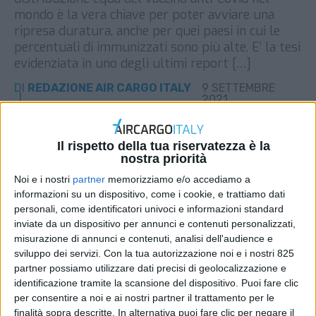
mondo è la vera chiave per poter avviare una
ripresa duratura, anche per quei paesi in cui le
percentuali di immunizzati sono più alte. E’ la tesi
evidenziata in uno degli ultimi report […]
DI
REDAZIONE AIR CARGO ITALY
9 SETTEMBRE
2021
STAMPA
Il rispetto della tua riservatezza è la
nostra priorità
Noi e i nostri
partner
memorizziamo e/o accediamo a
informazioni su un dispositivo, come i cookie, e trattiamo dati
personali, come identificatori univoci e informazioni standard
inviate da un dispositivo per annunci e contenuti personalizzati,
misurazione di annunci e contenuti, analisi dell'audience e
sviluppo dei servizi.
Con la tua autorizzazione noi e i nostri 825
partner possiamo utilizzare dati precisi di geolocalizzazione e
identificazione tramite la scansione del dispositivo. Puoi fare clic
per consentire a noi e ai nostri partner il trattamento per le
finalità sopra descritte. In alternativa puoi fare clic per negare il