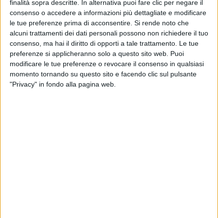
finalità sopra descritte. In alternativa puoi fare clic per negare il
consenso o accedere a informazioni più dettagliate e modificare
le tue preferenze prima di acconsentire.
Si rende noto che
alcuni trattamenti dei dati personali possono non richiedere il tuo
consenso, ma hai il diritto di opporti a tale trattamento. Le tue
preferenze si applicheranno solo a questo sito web. Puoi
modificare le tue preferenze o revocare il consenso in qualsiasi
momento tornando su questo sito e facendo clic sul pulsante
"Privacy" in fondo alla pagina web.
Seppure l’Italia risulti, secondo l’Organizzazione
mondiale del commercio (Wto), la decima potenza
mondiale e la quarta in Europa per esportazioni, in
realtà ci sono tre regioni del nostro paese al vertice
continentale. Lo riporta
oggi Il Sole 24 Ore
citando