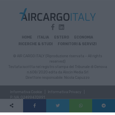
HOME
ITALIA
ESTERO
ECONOMIA
RICERCHE & STUDI
FORNITORI & SERVIZI
© AIR CARGO ITALY (Riproduzione riservata – All rights
reserved)
Testata iscritta nel registro stampa del Tribunale di Genova
n.608/2020 edita da Alocin Media Srl
Direttore responsabile: Nicola Capuzzo
Informativa Cookie
Informativa Privacy
P. IVA: 02499470991