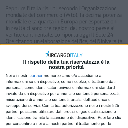
Seppure l’Italia risulti, secondo l’Organizzazione
mondiale del commercio (Wto), la decima potenza
mondiale e la quarta in Europa per esportazioni,
in realtà ci sono tre regioni del nostro paese al
vertice continentale. Lo riporta oggi Il Sole 24
Ore citando un’elaborazione dell’Ice, dell’Università
dell’Aquila e dell’Università di Bari contenuta
nell’ultimo Annuario Ice-Istat sul commercio
estero […]
Il rispetto della tua riservatezza è la
nostra priorità
DI
REDAZIONE AIR CARGO ITALY
29 AGOSTO 2017
Noi e i nostri
partner
memorizziamo e/o accediamo a
informazioni su un dispositivo, come i cookie, e trattiamo dati
STAMPA
personali, come identificatori univoci e informazioni standard
inviate da un dispositivo per annunci e contenuti personalizzati,
misurazione di annunci e contenuti, analisi dell'audience e
sviluppo dei servizi.
Con la tua autorizzazione noi e i nostri 825
partner possiamo utilizzare dati precisi di geolocalizzazione e
identificazione tramite la scansione del dispositivo. Puoi fare clic
per consentire a noi e ai nostri partner il trattamento per le