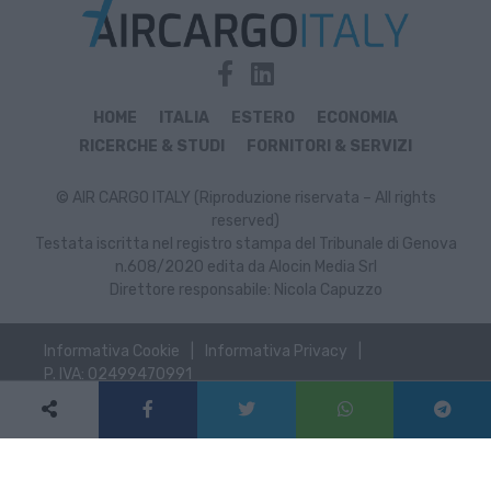
HOME
ITALIA
ESTERO
ECONOMIA
RICERCHE & STUDI
FORNITORI & SERVIZI
© AIR CARGO ITALY (Riproduzione riservata – All rights
reserved)
Testata iscritta nel registro stampa del Tribunale di Genova
n.608/2020 edita da Alocin Media Srl
Direttore responsabile: Nicola Capuzzo
Informativa Cookie
Informativa Privacy
P. IVA: 02499470991