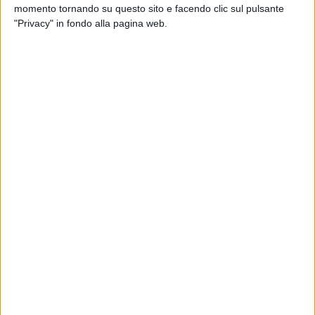
momento tornando su questo sito e facendo clic sul pulsante
"Privacy" in fondo alla pagina web.
Msc Air Cargo ha esteso la sua rete di servizi avio-
camionati aggiungendo una nuova stazione di drop
off a Zurigo al servizio delle esportazioni. Dalla città
svizzera, spiega la compagnia, i carichi potranno
essere trasportati su strada in direzione di Liegi, scalo
da cui potranno poi decollare alla volta di Incheon,
Hong Kong o Singapore. A disposizione della clientela
anche il collegamento, su richiesta, verso Milano
Malpensa, da cui pure sono disponibili servizi aerei
verso Hong Kong, così come in direzione di Xiamen e
Narita.