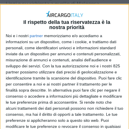
Liegi e su richiesta a quello di Malpensa
DI
REDAZIONE AIR CARGO ITALY
25 SETTEMBRE
2024
Il rispetto della tua riservatezza è la
nostra priorità
STAMPA
Noi e i nostri
partner
memorizziamo e/o accediamo a
informazioni su un dispositivo, come i cookie, e trattiamo dati
personali, come identificatori univoci e informazioni standard
inviate da un dispositivo per annunci e contenuti personalizzati,
misurazione di annunci e contenuti, analisi dell'audience e
sviluppo dei servizi.
Con la tua autorizzazione noi e i nostri 825
partner possiamo utilizzare dati precisi di geolocalizzazione e
identificazione tramite la scansione del dispositivo. Puoi fare clic
per consentire a noi e ai nostri partner il trattamento per le
finalità sopra descritte. In alternativa puoi fare clic per negare il
consenso o accedere a informazioni più dettagliate e modificare
le tue preferenze prima di acconsentire.
Si rende noto che
alcuni trattamenti dei dati personali possono non richiedere il tuo
consenso, ma hai il diritto di opporti a tale trattamento. Le tue
preferenze si applicheranno solo a questo sito web. Puoi
modificare le tue preferenze o revocare il consenso in qualsiasi