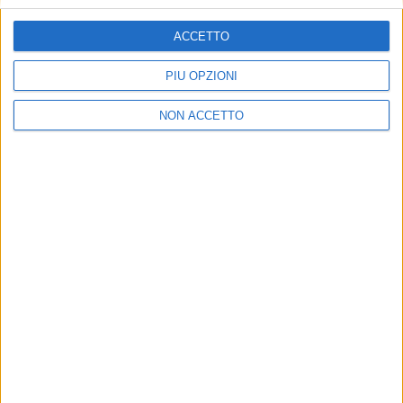
Per info:
ACCETTO
Multiservice srl
PIÙ OPZIONI
Via San Zeno, 178
NON ACCETTO
25124 – Brescia
Tel 030/5237663
Fax 0372/1900174
info@multiservicesnc.eu
www.multiservicesnc.eu