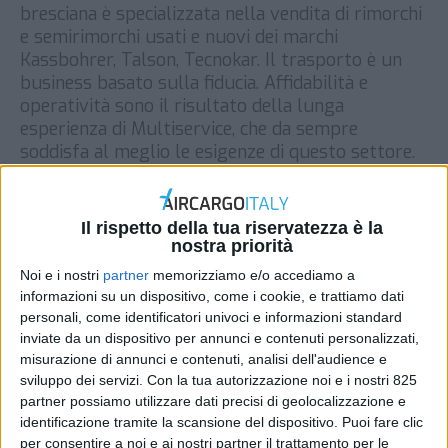
bresciana è specializzata nella vendita di rimorchi
e semirimorchi usati e nuovi dei marchi
Kassbohrer, Talson, Tecnokar. Il trasporto è un
business basato sulla fiducia. Affidabilità e
operatività sono il risultato della lunga
esperienza di Multiservice, che da sempre
soddisfa al meglio le esigenze di questo settore.
Grazie alla vasta […]
DI
REDAZIONE AIR CARGO ITALY
20 OTTOBRE 2017
Il rispetto della tua riservatezza è la
nostra priorità
STAMPA
Noi e i nostri
partner
memorizziamo e/o accediamo a
informazioni su un dispositivo, come i cookie, e trattiamo dati
personali, come identificatori univoci e informazioni standard
inviate da un dispositivo per annunci e contenuti personalizzati,
misurazione di annunci e contenuti, analisi dell'audience e
sviluppo dei servizi.
Con la tua autorizzazione noi e i nostri 825
partner possiamo utilizzare dati precisi di geolocalizzazione e
identificazione tramite la scansione del dispositivo. Puoi fare clic
per consentire a noi e ai nostri partner il trattamento per le