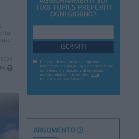
AGGIORNAMENTI SUI
TUOI TOPICS PREFERITI
OGNI GIORNO?
s
mento
 nato
ISCRIVITI
 2022
Dichiaro di aver letto e compreso
l'informativa sulla privacy e di dare il mio
MPA
consenso alla ricezione di promozioni
commerciali ed informative.
Vedi
POLITICA SULLA PRIVACY.
ARGOMENTO