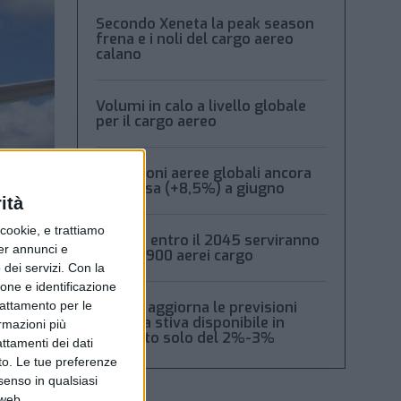
Secondo Xeneta la peak season
frena e i noli del cargo aereo
calano
Volumi in calo a livello globale
per il cargo aereo
Spedizioni aeree globali ancora
in ripresa (+8,5%) a giugno
ità
ookie, e trattiamo
Boeing: entro il 2045 serviranno
per annunci e
oltre 2.900 aerei cargo
dei servizi.
Con la
ione e identificazione
Xeneta aggiorna le previsioni
trattamento per le
2026: la stiva disponibile in
ormazioni più
aumento solo del 2%-3%
attamenti dei dati
nto. Le tue preferenze
senso in qualsiasi
 web.