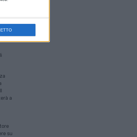
CETTO
i
nza
a
l
terà a
tore
ere su