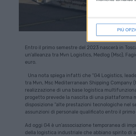
PIÙ OPZI
Entro il primo semestre del 2023 nascerà in Tosca
un’alleanza tra Mvn Logistics, Medlog (Msc), Fagio
euro.
Una nota spiega infatti che “G4 Logistics, leade
tra Mvn, Msc Mediterranean Shipping Company (Medl
realizzazione di una base logistica multifunzional
progetto prevede la nascita di una piattaforma 
disposizione “alte prestazioni tecnologiche nel se
assunzioni di personale qualificato entro il prim
Ad oggi G4 è un’associazione temporanea di impre
della logistica industriale che abbiano spirito di