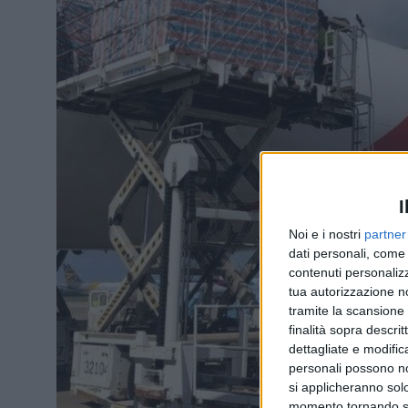
I
Noi e i nostri
partner
dati personali, come 
contenuti personalizz
tua autorizzazione no
tramite la scansione d
finalità sopra descri
dettagliate e modific
personali possono non
si applicheranno sol
momento tornando su 