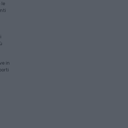
 le
nti
i
iù
ve in
porti