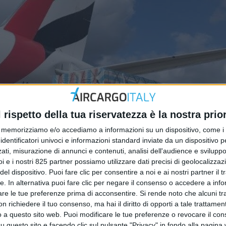
l rispetto della tua riservatezza è la nostra prior
memorizziamo e/o accediamo a informazioni su un dispositivo, come i c
identificatori univoci e informazioni standard inviate da un dispositivo 
ati, misurazione di annunci e contenuti, analisi dell'audience e sviluppo 
i e i nostri 825 partner possiamo utilizzare dati precisi di geolocalizzaz
el dispositivo. Puoi fare clic per consentire a noi e ai nostri partner il 
tte. In alternativa puoi fare clic per negare il consenso o accedere a inf
are le tue preferenze prima di acconsentire.
Si rende noto che alcuni tr
 richiedere il tuo consenso, ma hai il diritto di opporti a tale trattame
o a questo sito web. Puoi modificare le tue preferenze o revocare il con
questo sito e facendo clic sul pulsante "Privacy" in fondo alla pagina