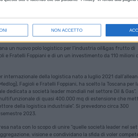
ONI
NON ACCETTO
AC
na un nuovo polo logistico per l’industria oil&gas frutto di
li e Fratelli Foppiani e di un un investimento da 110 milioni d
r internazionale della logistica nato a luglio 2021 dall’allea
og), Fagioli e Fratelli Foppiani, ha scelto la Toscana per l
e dedicata a società leader mondiali nel settore Oil & Gas”. I
multifunzionale di quasi 400.000 mq di estensione che met
ttore della logistica industriale”. Si prevedono circa 300
o semestre 2023.
sa nata con lo scopo di unire “quelle società leader nel set
 aggregazione, visione e condividano la sfida di voler compet