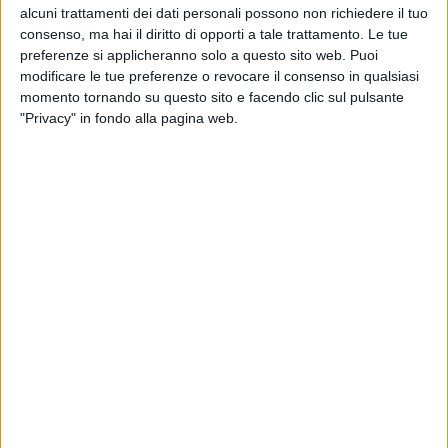
alcuni trattamenti dei dati personali possono non richiedere il tuo
consenso, ma hai il diritto di opporti a tale trattamento. Le tue
preferenze si applicheranno solo a questo sito web. Puoi
modificare le tue preferenze o revocare il consenso in qualsiasi
momento tornando su questo sito e facendo clic sul pulsante
"Privacy" in fondo alla pagina web.
A un dicembre caratterizzato
dall’assenza di una vera
e propria peak season
è seguito, per il settore delle
spedizioni merci per via aerea, un gennaio altrettanto
sottotono, con volumi (in termini di peso tassabile)
superiori solo dello 0,1% a quelli dello stesso mese del
2021 e dello 0,2% a quelli del 2019. A dirlo le
rilevazioni di Clive, da poco passata sotto il controllo
di Xeneta, che per i primi 31 giorni del 2022 hanno
anche rilevato anche una modesta contrazione della
capacità rispetto al primo mese del 2019 (-4%) e un
lieve incremento rispetto al gennaio 2021 (+6%).