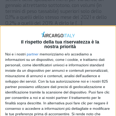
gennaio altrettanto sottotono, con volumi (in
termini di peso tassabile) superiori solo dello
0,1% a quelli dello stesso mese del 2021 e dello
0,2% a quelli del 2019. A dirlo le […]
DI
REDAZIONE AIR CARGO ITALY
7 FEBBRAIO 2022
Il rispetto della tua riservatezza è la
nostra priorità
STAMPA
Noi e i nostri
partner
memorizziamo e/o accediamo a
informazioni su un dispositivo, come i cookie, e trattiamo dati
personali, come identificatori univoci e informazioni standard
inviate da un dispositivo per annunci e contenuti personalizzati,
misurazione di annunci e contenuti, analisi dell'audience e
sviluppo dei servizi.
Con la tua autorizzazione noi e i nostri 825
partner possiamo utilizzare dati precisi di geolocalizzazione e
identificazione tramite la scansione del dispositivo. Puoi fare clic
per consentire a noi e ai nostri partner il trattamento per le
finalità sopra descritte. In alternativa puoi fare clic per negare il
consenso o accedere a informazioni più dettagliate e modificare
le tue preferenze prima di acconsentire.
Si rende noto che