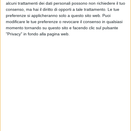
alcuni trattamenti dei dati personali possono non richiedere il tuo
consenso, ma hai il diritto di opporti a tale trattamento. Le tue
preferenze si applicheranno solo a questo sito web. Puoi
modificare le tue preferenze o revocare il consenso in qualsiasi
momento tornando su questo sito e facendo clic sul pulsante
"Privacy" in fondo alla pagina web.
La Commissione Europea supporterà con circa 7,67
milioni di euro un progetto avanzato da Sea (Società
Esercizi Aeroportuali) per il contrasto al rischio di
allagamento e altri disastri naturali nell’aeroporto di
Malpensa.