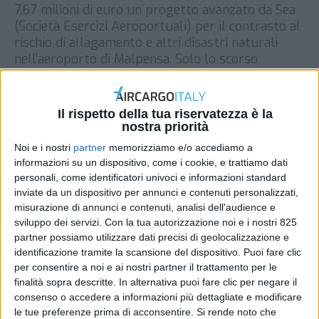
7,67 milioni di euro un progetto avanzato da Sea
(Società Esercizi Aeroportuali) per il contrasto al
rischio di allagamento e altri disastri naturali
nell’aeroporto di Malpensa. Solo lo scorso
settembre l’aeroporto lombardo era rimasto
vittima di un nubifragio che aveva messo ko per
diversi giorni molte delle attività cargo […]
Il rispetto della tua riservatezza è la
nostra priorità
DI
REDAZIONE AIR CARGO ITALY
29 GIUGNO 2022
Noi e i nostri
partner
memorizziamo e/o accediamo a
informazioni su un dispositivo, come i cookie, e trattiamo dati
STAMPA
personali, come identificatori univoci e informazioni standard
inviate da un dispositivo per annunci e contenuti personalizzati,
misurazione di annunci e contenuti, analisi dell'audience e
sviluppo dei servizi.
Con la tua autorizzazione noi e i nostri 825
partner possiamo utilizzare dati precisi di geolocalizzazione e
identificazione tramite la scansione del dispositivo. Puoi fare clic
per consentire a noi e ai nostri partner il trattamento per le
finalità sopra descritte. In alternativa puoi fare clic per negare il
consenso o accedere a informazioni più dettagliate e modificare
le tue preferenze prima di acconsentire.
Si rende noto che