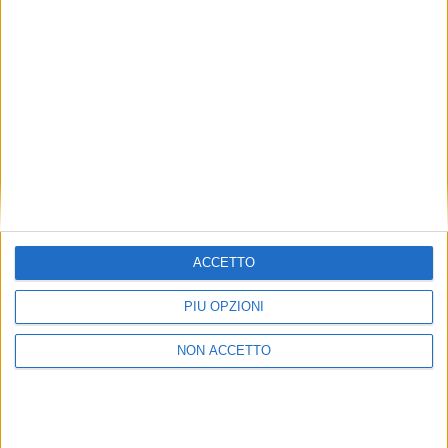
135, per un totale di 5,4 miliardi di euro di supporto)
nell’ambito dell’ultima call del programma Connecting
Europe Facility che punta all’integrazione e
completamento delle reti di trasporto comunitarie
Ten-T.
ISCRIVITI
ALLA
NEWSLETTER GRATUITA DI AIR
CARGO ITALY
ACCETTO
PIÙ OPZIONI
NON ACCETTO