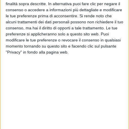
finalità sopra descritte. In alternativa puoi fare clic per negare il
consenso o accedere a informazioni più dettagliate e modificare
le tue preferenze prima di acconsentire.
Si rende noto che
alcuni trattamenti dei dati personali possono non richiedere il tuo
consenso, ma hai il diritto di opporti a tale trattamento. Le tue
preferenze si applicheranno solo a questo sito web. Puoi
modificare le tue preferenze o revocare il consenso in qualsiasi
momento tornando su questo sito e facendo clic sul pulsante
"Privacy" in fondo alla pagina web.
Fa un passo in avanti il progetto, che fa perno
sull’aeroporto di Padova, per il trasporto di merci
sanitarie tramite droni a idrogeno verde, includendo
anche la produzione, stoccaggio ed erogazione del
combustibile. L’iniziativa è espressione di un accordo
di collaborazione per lo sviluppo della Mobilità Aerea
Avanzata (Advanced Air Mobility) siglato da Enac,