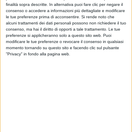
finalità sopra descritte. In alternativa puoi fare clic per negare il
consenso o accedere a informazioni più dettagliate e modificare
le tue preferenze prima di acconsentire.
Si rende noto che
alcuni trattamenti dei dati personali possono non richiedere il tuo
consenso, ma hai il diritto di opporti a tale trattamento. Le tue
preferenze si applicheranno solo a questo sito web. Puoi
modificare le tue preferenze o revocare il consenso in qualsiasi
momento tornando su questo sito e facendo clic sul pulsante
"Privacy" in fondo alla pagina web.
Prenderà vita proprio questo mese un’organizzazione
mondiale di spedizionieri specializzati nel project
cargo su impulso di un’azienda italiana e una tedesca.
Si tratta della società bergamasca Logimar che già
nel 2015 aveva promosso un altro consorzio di