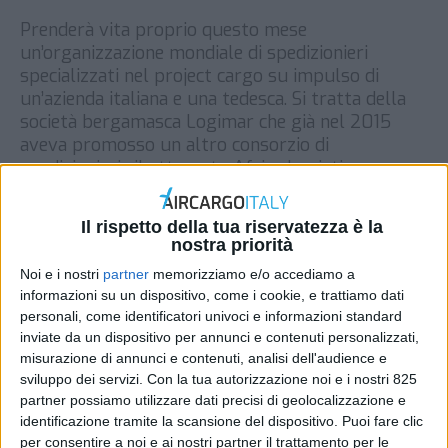
Prenderà vita proprio questo mese
un’organizzazione mondiale di spedizionieri
specializzati nel project cargo su impulso di
un’azienda italiana e una tedesca. Si tratta della
società bergamasca Logimar che già nel 2015
aveva promosso un altro consorzio di
spedizionieri ribattezzato Africa Logistics
Network composto oggi da 240 membri a livello
mondiale di cui 90 in Africa. […]
Il rispetto della tua riservatezza è la
nostra priorità
DI
REDAZIONE AIR CARGO ITALY
10 MAGGIO 2021
Noi e i nostri
partner
memorizziamo e/o accediamo a
informazioni su un dispositivo, come i cookie, e trattiamo dati
STAMPA
personali, come identificatori univoci e informazioni standard
inviate da un dispositivo per annunci e contenuti personalizzati,
misurazione di annunci e contenuti, analisi dell'audience e
sviluppo dei servizi.
Con la tua autorizzazione noi e i nostri 825
partner possiamo utilizzare dati precisi di geolocalizzazione e
identificazione tramite la scansione del dispositivo. Puoi fare clic
per consentire a noi e ai nostri partner il trattamento per le