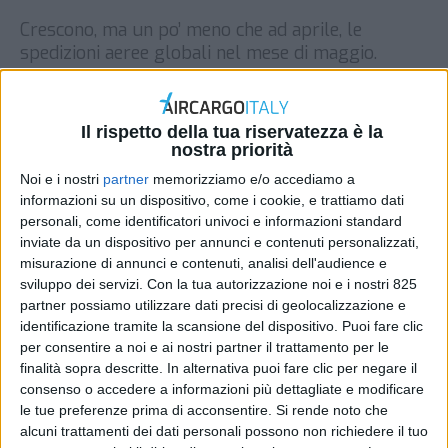
Crescono, ma un po’ meno che ad aprile, le
spedizioni aeree globali nel mese di maggio.
Secondo Iata, durante il quinto mese dell’anno i
volumi (in termini di Ctk, cargo tonne-kilometers)
sono stati superiori in media del 9,4% a quelli
Il rispetto della tua riservatezza è la
osservati nel maggio del 2019, a fronte di una
nostra priorità
capacità disponibile inferiore del 9,7%. A […]
Noi e i nostri
partner
memorizziamo e/o accediamo a
informazioni su un dispositivo, come i cookie, e trattiamo dati
DI
REDAZIONE AIR CARGO ITALY
7 LUGLIO 2021
personali, come identificatori univoci e informazioni standard
inviate da un dispositivo per annunci e contenuti personalizzati,
STAMPA
misurazione di annunci e contenuti, analisi dell'audience e
sviluppo dei servizi.
Con la tua autorizzazione noi e i nostri 825
partner possiamo utilizzare dati precisi di geolocalizzazione e
identificazione tramite la scansione del dispositivo. Puoi fare clic
per consentire a noi e ai nostri partner il trattamento per le
finalità sopra descritte. In alternativa puoi fare clic per negare il
consenso o accedere a informazioni più dettagliate e modificare
le tue preferenze prima di acconsentire.
Si rende noto che
alcuni trattamenti dei dati personali possono non richiedere il tuo