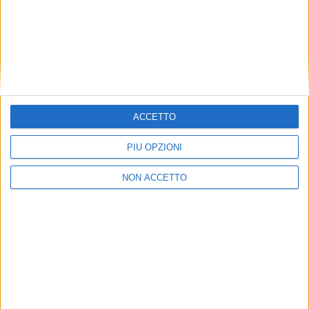
mentre prima dello scoppiare della pandemia il
rapporto era di 12 a 1.
ISCRIVITI
ALLA
NEWSLETTER GRATUITA DI AIR
CARGO ITALY
ACCETTO
PIÙ OPZIONI
NON ACCETTO
VUOI RICEVERE AGGIORNAMENTI SUI
TUOI TOPICS PREFERITI OGNI GIORNO?
ISCRIVITI
Dichiaro di aver letto e compreso l'informativa sulla privacy e di