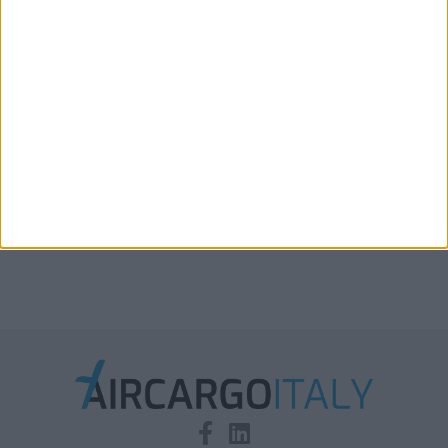
cargo
Xeneta aggiorna le previsioni 2026: la stiva
disponibile in aumento solo del 2%-3%