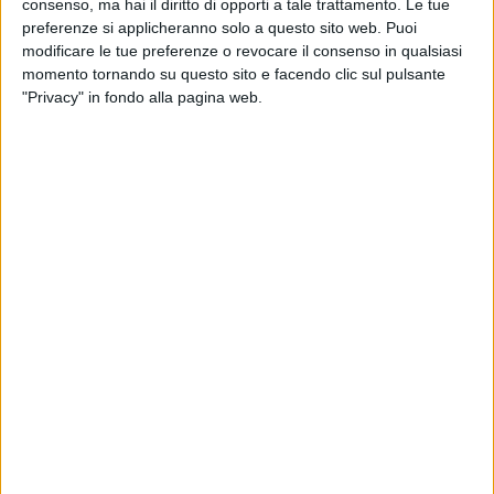
consenso, ma hai il diritto di opporti a tale trattamento. Le tue
preferenze si applicheranno solo a questo sito web. Puoi
modificare le tue preferenze o revocare il consenso in qualsiasi
momento tornando su questo sito e facendo clic sul pulsante
"Privacy" in fondo alla pagina web.
Crescono, ma un po’ meno che ad aprile, le spedizioni
aeree globali nel mese di maggio. Secondo Iata,
durante il quinto mese dell’anno i volumi (in termini di
Ctk, cargo tonne-kilometers) sono stati superiori in
media del 9,4% a quelli osservati nel maggio del 2019,