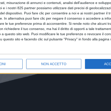
ati, misurazione di annunci e contenuti, analisi dell'audience e sviluppo 
i e i nostri 825 partner possiamo utilizzare dati precisi di geolocalizzaz
el dispositivo. Puoi fare clic per consentire a noi e ai nostri partner il 
tte. In alternativa puoi fare clic per negare il consenso o accedere a inf
are le tue preferenze prima di acconsentire.
Si rende noto che alcuni tr
 richiedere il tuo consenso, ma hai il diritto di opporti a tale trattame
o a questo sito web. Puoi modificare le tue preferenze o revocare il con
questo sito e facendo clic sul pulsante "Privacy" in fondo alla pagina
ONI
NON ACCETTO
AC