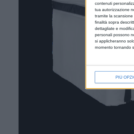
contenuti personalizz
tua autorizzazione no
tramite la scansione d
finalità sopra descri
dettagliate e modific
personali possono non
si applicheranno sol
momento tornando su 
PIÙ OPZI