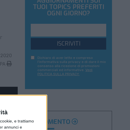
AGGIORNAMENTI SUI
TUOI TOPICS PREFERITI
OGNI GIORNO?
r
ISCRIVITI
 2020
Dichiaro di aver letto e compreso
l'informativa sulla privacy e di dare il mio
MPA
consenso alla ricezione di promozioni
commerciali ed informative.
Vedi
POLITICA SULLA PRIVACY.
ità
ARGOMENTO
ookie, e trattiamo
per annunci e