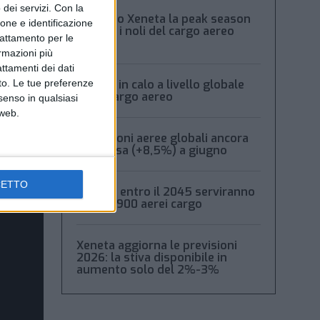
dei servizi.
Con la
Secondo Xeneta la peak season
ione e identificazione
frena e i noli del cargo aereo
trattamento per le
calano
ormazioni più
attamenti dei dati
Volumi in calo a livello globale
nto. Le tue preferenze
per il cargo aereo
senso in qualsiasi
 web.
Spedizioni aeree globali ancora
in ripresa (+8,5%) a giugno
CETTO
Boeing: entro il 2045 serviranno
oltre 2.900 aerei cargo
Xeneta aggiorna le previsioni
2026: la stiva disponibile in
aumento solo del 2%-3%