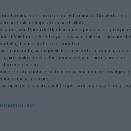
ura termica standard e un dolly termico la ‘Couverture’, un
o aeroportuali a temperatura controllata.
la produce è Marco del Giudice, manager dalla lunga esperi
ent Validator e Auditor per il rilascio delle certificazioni Ia
alia, di cui è stato tra i fondatori.
spiega una nota, sono quelli di una copertura termica tradizi
o, più simile a quello dei thermal dolly a fronte però di un
nutenzione minori.
udice, dotata anche di sistemi di tracciamento, si rivolge a c
zione di massimo 5 ore.
aeroportuale, ovvero per il trasporto dai magazzini degli sca
R CARGO ITALY