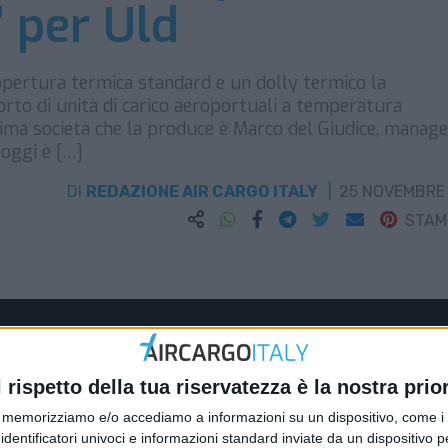
’ per Uld
opertura termica standard e un dolly termico la
orto di unità di carico aeroportuali a temperatura
ima società che la produce è Marco del Giudice, manage
 oggi è […]
DI
REDAZIONE AIR CARGO ITALY
25 NOVEMBRE
STA
l rispetto della tua riservatezza è la nostra prior
memorizziamo e/o accediamo a informazioni su un dispositivo, come i c
identificatori univoci e informazioni standard inviate da un dispositivo 