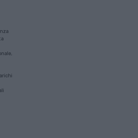
enza
ta
onale,
arichi
li