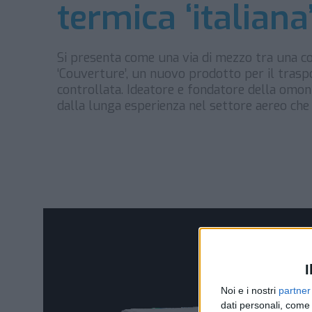
termica ‘italiana
Si presenta come una via di mezzo tra una c
‘Couverture’, un nuovo prodotto per il trasp
controllata. Ideatore e fondatore della omon
dalla lunga esperienza nel settore aereo che
I
Noi e i nostri
partner
dati personali, come 