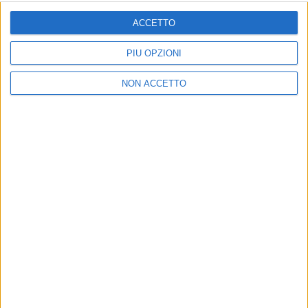
ISCRIVITI
ACCETTO
Dichiaro di aver letto e compreso l'informativa sulla privacy e
di dare il mio consenso alla ricezione di promozioni commerciali
PIÙ OPZIONI
ed informative.
Vedi POLITICA SULLA PRIVACY.
NON ACCETTO