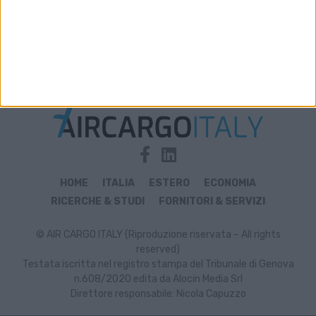
Archivio notizie di Barcellona
HOME
ITALIA
ESTERO
ECONOMIA
RICERCHE & STUDI
FORNITORI & SERVIZI
© AIR CARGO ITALY (Riproduzione riservata – All rights
reserved)
Testata iscritta nel registro stampa del Tribunale di Genova
n.608/2020 edita da Alocin Media Srl
Direttore responsabile: Nicola Capuzzo