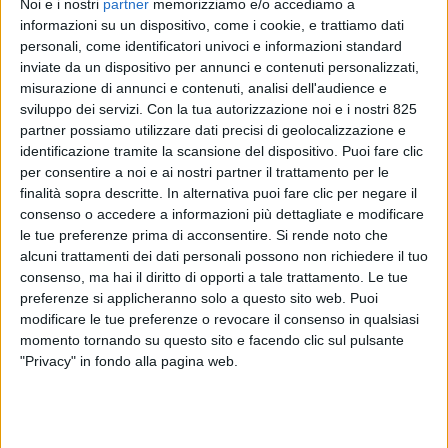
Noi e i nostri
partner
memorizziamo e/o accediamo a
informazioni su un dispositivo, come i cookie, e trattiamo dati
personali, come identificatori univoci e informazioni standard
inviate da un dispositivo per annunci e contenuti personalizzati,
misurazione di annunci e contenuti, analisi dell'audience e
sviluppo dei servizi.
Con la tua autorizzazione noi e i nostri 825
partner possiamo utilizzare dati precisi di geolocalizzazione e
identificazione tramite la scansione del dispositivo. Puoi fare clic
per consentire a noi e ai nostri partner il trattamento per le
finalità sopra descritte. In alternativa puoi fare clic per negare il
consenso o accedere a informazioni più dettagliate e modificare
ITALIA
10 GIUGNO 2020
le tue preferenze prima di acconsentire.
Si rende noto che
Amazon Air è atterrata anche
alcuni trattamenti dei dati personali possono non richiedere il tuo
a Roma Fiumicino
consenso, ma hai il diritto di opporti a tale trattamento. Le tue
preferenze si applicheranno solo a questo sito web. Puoi
modificare le tue preferenze o revocare il consenso in qualsiasi
momento tornando su questo sito e facendo clic sul pulsante
"Privacy" in fondo alla pagina web.