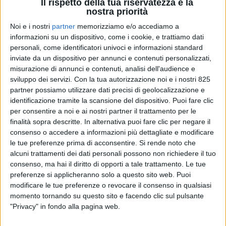
Il rispetto della tua riservatezza è la
nostra priorità
Noi e i nostri
partner
memorizziamo e/o accediamo a
informazioni su un dispositivo, come i cookie, e trattiamo dati
personali, come identificatori univoci e informazioni standard
inviate da un dispositivo per annunci e contenuti personalizzati,
misurazione di annunci e contenuti, analisi dell'audience e
sviluppo dei servizi.
Con la tua autorizzazione noi e i nostri 825
partner possiamo utilizzare dati precisi di geolocalizzazione e
identificazione tramite la scansione del dispositivo. Puoi fare clic
ESTERO
29 NOVEMBRE 2023
per consentire a noi e ai nostri partner il trattamento per le
Dronamics si allea con Qatar
finalità sopra descritte. In alternativa puoi fare clic per negare il
consenso o accedere a informazioni più dettagliate e modificare
Airways Cargo
le tue preferenze prima di acconsentire.
Si rende noto che
alcuni trattamenti dei dati personali possono non richiedere il tuo
consenso, ma hai il diritto di opporti a tale trattamento. Le tue
preferenze si applicheranno solo a questo sito web. Puoi
modificare le tue preferenze o revocare il consenso in qualsiasi
momento tornando su questo sito e facendo clic sul pulsante
"Privacy" in fondo alla pagina web.