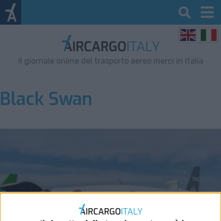
Il giornale online del trasporto aereo merci in Italia
Black Swan