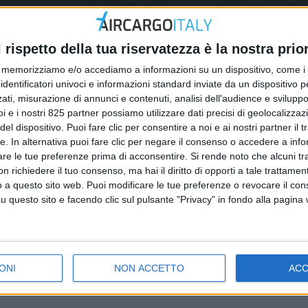
l rispetto della tua riservatezza è la nostra prior
memorizziamo e/o accediamo a informazioni su un dispositivo, come i c
identificatori univoci e informazioni standard inviate da un dispositivo 
ati, misurazione di annunci e contenuti, analisi dell'audience e sviluppo 
i e i nostri 825 partner possiamo utilizzare dati precisi di geolocalizzaz
el dispositivo. Puoi fare clic per consentire a noi e ai nostri partner il 
tte. In alternativa puoi fare clic per negare il consenso o accedere a inf
are le tue preferenze prima di acconsentire.
Si rende noto che alcuni tr
 richiedere il tuo consenso, ma hai il diritto di opporti a tale trattame
o a questo sito web. Puoi modificare le tue preferenze o revocare il con
questo sito e facendo clic sul pulsante "Privacy" in fondo alla pagina
ONI
NON ACCETTO
AC