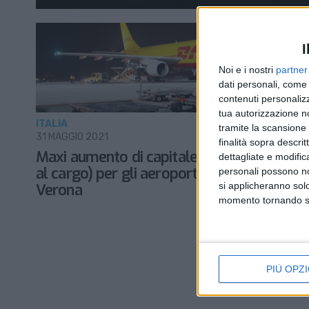
I
Noi e i nostri
partner
dati personali, come 
contenuti personalizz
tua autorizzazione no
ITALIA
tramite la scansione d
31 MAGGIO 2021
finalità sopra descri
Maxi aumento di capitale (con un occhio
dettagliate e modific
al cargo) per gli aeroporti di Brescia e
personali possono non
si applicheranno sol
Verona
momento tornando su 
PIÙ OPZI