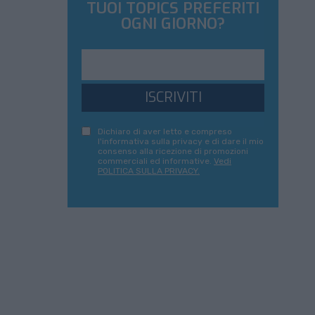
TUOI TOPICS PREFERITI
OGNI GIORNO?
ISCRIVITI
Dichiaro di aver letto e compreso
l'informativa sulla privacy e di dare il mio
consenso alla ricezione di promozioni
commerciali ed informative.
Vedi
POLITICA SULLA PRIVACY.