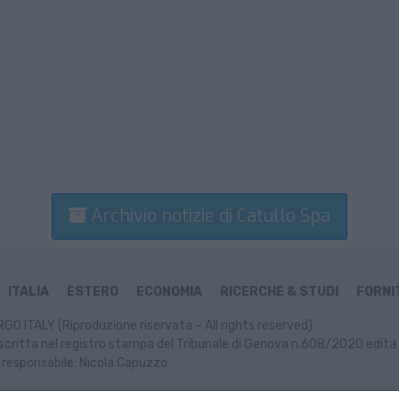
Archivio notizie di Catullo Spa
ITALIA
ESTERO
ECONOMIA
RICERCHE & STUDI
FORNIT
GO ITALY (Riproduzione riservata – All rights reserved)
scritta nel registro stampa del Tribunale di Genova n.608/2020 edita 
 responsabile: Nicola Capuzzo