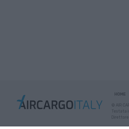
HOME
© AIR CAR
Testata i
Direttore