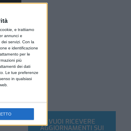
ità
ookie, e trattiamo
per annunci e
dei servizi.
Con la
ione e identificazione
trattamento per le
ormazioni più
attamenti dei dati
nto. Le tue preferenze
senso in qualsiasi
 web.
CETTO
VUOI RICEVERE
AGGIORNAMENTI SUI