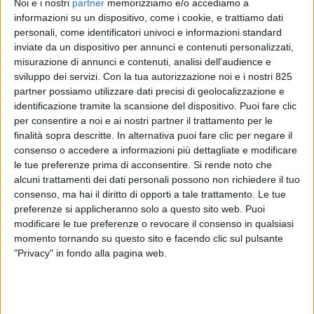
Noi e i nostri
partner
memorizziamo e/o accediamo a
informazioni su un dispositivo, come i cookie, e trattiamo dati
personali, come identificatori univoci e informazioni standard
inviate da un dispositivo per annunci e contenuti personalizzati,
misurazione di annunci e contenuti, analisi dell'audience e
sviluppo dei servizi.
Con la tua autorizzazione noi e i nostri 825
partner possiamo utilizzare dati precisi di geolocalizzazione e
identificazione tramite la scansione del dispositivo. Puoi fare clic
per consentire a noi e ai nostri partner il trattamento per le
ITALIA
11 OTTOBRE 2022
finalità sopra descritte. In alternativa puoi fare clic per negare il
Schiavoni (Alsea) chiede più
consenso o accedere a informazioni più dettagliate e modificare
le tue preferenze prima di acconsentire.
Si rende noto che
medici e meno GdF negli
alcuni trattamenti dei dati personali possono non richiedere il tuo
aeroporti
consenso, ma hai il diritto di opporti a tale trattamento. Le tue
preferenze si applicheranno solo a questo sito web. Puoi
modificare le tue preferenze o revocare il consenso in qualsiasi
momento tornando su questo sito e facendo clic sul pulsante
"Privacy" in fondo alla pagina web.