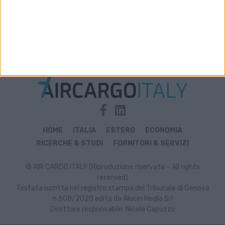
Archivio notizie di controlli alle merci
HOME
ITALIA
ESTERO
ECONOMIA
RICERCHE & STUDI
FORNITORI & SERVIZI
© AIR CARGO ITALY (Riproduzione riservata – All rights
reserved)
Testata iscritta nel registro stampa del Tribunale di Genova
n.608/2020 edita da Alocin Media Srl
Direttore responsabile: Nicola Capuzzo