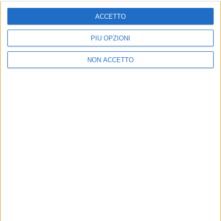
ISCRIVITI
ACCETTO
Dichiaro di aver letto e compreso l'informativa sulla privacy e
di dare il mio consenso alla ricezione di promozioni commerciali
PIÙ OPZIONI
ed informative.
Vedi POLITICA SULLA PRIVACY.
NON ACCETTO