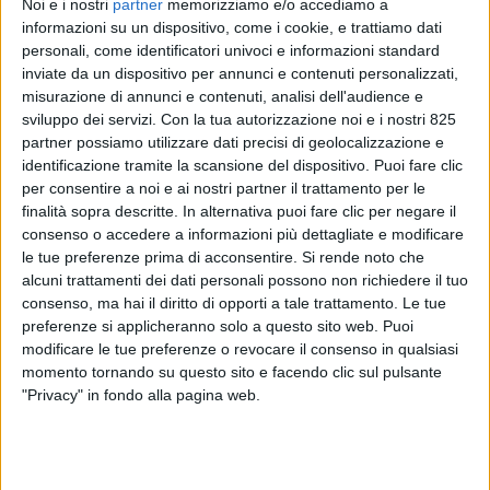
Noi e i nostri
partner
memorizziamo e/o accediamo a
informazioni su un dispositivo, come i cookie, e trattiamo dati
personali, come identificatori univoci e informazioni standard
inviate da un dispositivo per annunci e contenuti personalizzati,
misurazione di annunci e contenuti, analisi dell'audience e
sviluppo dei servizi.
Con la tua autorizzazione noi e i nostri 825
partner possiamo utilizzare dati precisi di geolocalizzazione e
identificazione tramite la scansione del dispositivo. Puoi fare clic
per consentire a noi e ai nostri partner il trattamento per le
finalità sopra descritte. In alternativa puoi fare clic per negare il
consenso o accedere a informazioni più dettagliate e modificare
ITALIA
28 GIUGNO 2024
le tue preferenze prima di acconsentire.
Si rende noto che
Forto Italia punta sugli Usa e
alcuni trattamenti dei dati personali possono non richiedere il tuo
sul cargo aereo per il 2024
consenso, ma hai il diritto di opporti a tale trattamento. Le tue
preferenze si applicheranno solo a questo sito web. Puoi
modificare le tue preferenze o revocare il consenso in qualsiasi
momento tornando su questo sito e facendo clic sul pulsante
"Privacy" in fondo alla pagina web.