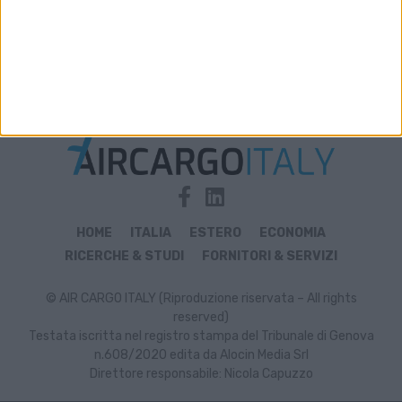
Archivio notizie di Forto Italia
HOME
ITALIA
ESTERO
ECONOMIA
RICERCHE & STUDI
FORNITORI & SERVIZI
© AIR CARGO ITALY (Riproduzione riservata – All rights
reserved)
Testata iscritta nel registro stampa del Tribunale di Genova
n.608/2020 edita da Alocin Media Srl
Direttore responsabile: Nicola Capuzzo