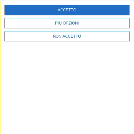
ISCRIVITI
ACCETTO
Dichiaro di aver letto e compreso l'informativa sulla privacy e
di dare il mio consenso alla ricezione di promozioni commerciali
PIÙ OPZIONI
ed informative.
Vedi POLITICA SULLA PRIVACY.
NON ACCETTO