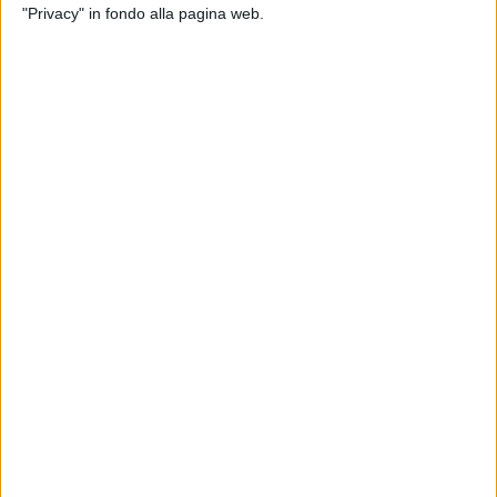
"Privacy" in fondo alla pagina web.
ITALIA
16 OTTOBRE 2023
Via libera dalla conferenza dei servizi
all’allungamento della pista dell’aeroporto di
Parma