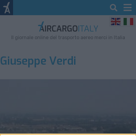
Il giornale online del trasporto aereo merci in Italia
Giuseppe Verdi