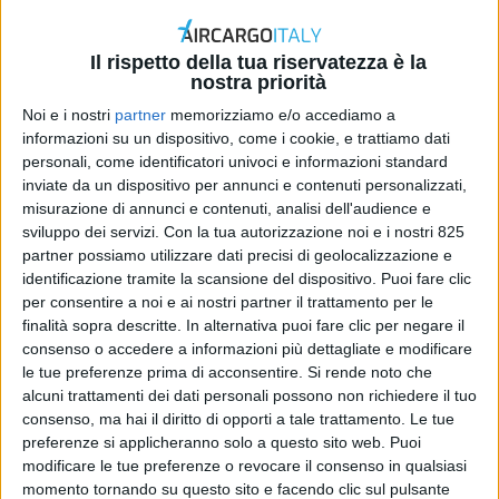
Il rispetto della tua riservatezza è la
nostra priorità
Noi e i nostri
partner
memorizziamo e/o accediamo a
informazioni su un dispositivo, come i cookie, e trattiamo dati
personali, come identificatori univoci e informazioni standard
inviate da un dispositivo per annunci e contenuti personalizzati,
misurazione di annunci e contenuti, analisi dell'audience e
sviluppo dei servizi.
Con la tua autorizzazione noi e i nostri 825
ITALIA
6 GIUGNO 2024
partner possiamo utilizzare dati precisi di geolocalizzazione e
Passa di mano l’aeroporto di
identificazione tramite la scansione del dispositivo. Puoi fare clic
per consentire a noi e ai nostri partner il trattamento per le
Parma
finalità sopra descritte. In alternativa puoi fare clic per negare il
consenso o accedere a informazioni più dettagliate e modificare
le tue preferenze prima di acconsentire.
Si rende noto che
alcuni trattamenti dei dati personali possono non richiedere il tuo
consenso, ma hai il diritto di opporti a tale trattamento. Le tue
preferenze si applicheranno solo a questo sito web. Puoi
modificare le tue preferenze o revocare il consenso in qualsiasi
momento tornando su questo sito e facendo clic sul pulsante