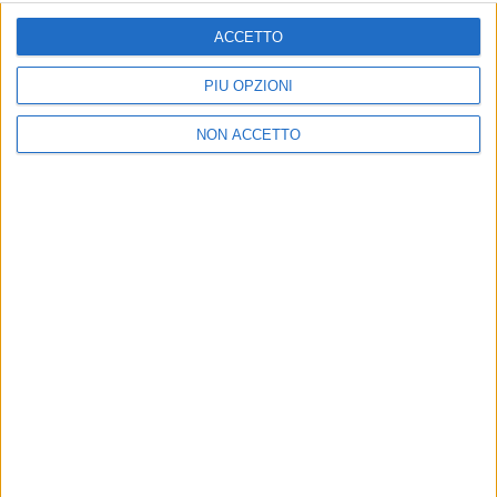
ISCRIVITI
ACCETTO
Dichiaro di aver letto e compreso l'informativa sulla privacy e
di dare il mio consenso alla ricezione di promozioni commerciali
PIÙ OPZIONI
ed informative.
Vedi POLITICA SULLA PRIVACY.
NON ACCETTO