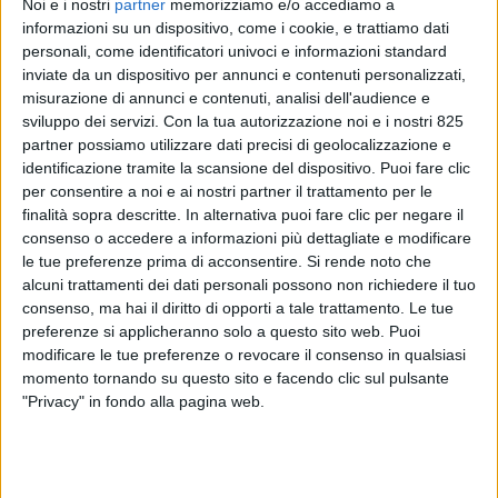
Noi e i nostri
partner
memorizziamo e/o accediamo a
informazioni su un dispositivo, come i cookie, e trattiamo dati
personali, come identificatori univoci e informazioni standard
inviate da un dispositivo per annunci e contenuti personalizzati,
misurazione di annunci e contenuti, analisi dell'audience e
sviluppo dei servizi.
Con la tua autorizzazione noi e i nostri 825
partner possiamo utilizzare dati precisi di geolocalizzazione e
identificazione tramite la scansione del dispositivo. Puoi fare clic
per consentire a noi e ai nostri partner il trattamento per le
ECONOMIA
4 DICEMBRE 2018
finalità sopra descritte. In alternativa puoi fare clic per negare il
Paragone (M5S) attacca Enac
consenso o accedere a informazioni più dettagliate e modificare
le tue preferenze prima di acconsentire.
Si rende noto che
contro i subappalti a
alcuni trattamenti dei dati personali possono non richiedere il tuo
Malpensa cargo city
consenso, ma hai il diritto di opporti a tale trattamento. Le tue
preferenze si applicheranno solo a questo sito web. Puoi
modificare le tue preferenze o revocare il consenso in qualsiasi
momento tornando su questo sito e facendo clic sul pulsante
"Privacy" in fondo alla pagina web.