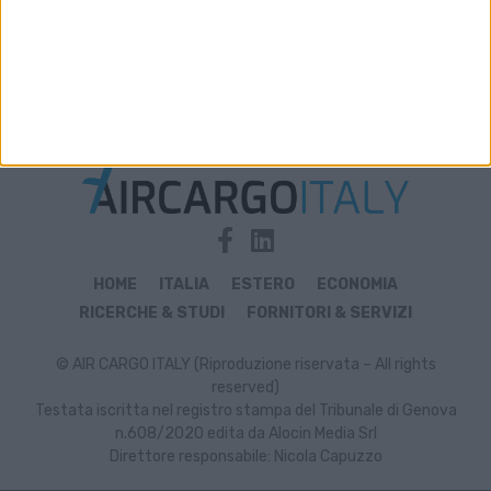
Archivio notizie di sindacato
HOME
ITALIA
ESTERO
ECONOMIA
RICERCHE & STUDI
FORNITORI & SERVIZI
© AIR CARGO ITALY (Riproduzione riservata – All rights
reserved)
Testata iscritta nel registro stampa del Tribunale di Genova
n.608/2020 edita da Alocin Media Srl
Direttore responsabile: Nicola Capuzzo