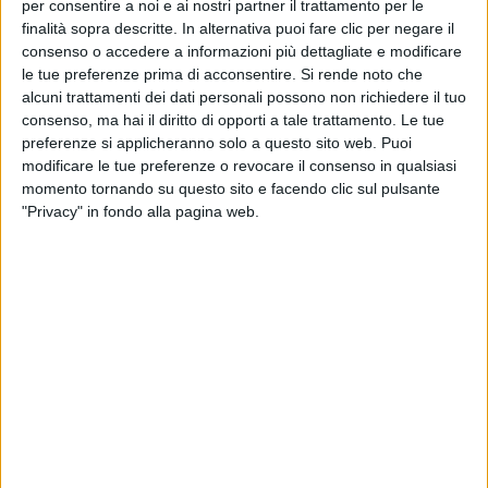
per consentire a noi e ai nostri partner il trattamento per le
finalità sopra descritte. In alternativa puoi fare clic per negare il
consenso o accedere a informazioni più dettagliate e modificare
le tue preferenze prima di acconsentire.
Si rende noto che
alcuni trattamenti dei dati personali possono non richiedere il tuo
consenso, ma hai il diritto di opporti a tale trattamento. Le tue
preferenze si applicheranno solo a questo sito web. Puoi
modificare le tue preferenze o revocare il consenso in qualsiasi
momento tornando su questo sito e facendo clic sul pulsante
"Privacy" in fondo alla pagina web.
Nel secondo trimestre 2024 il traffico aereo delle
merci ha registrato in Italia un aumento del 19% della
domanda (dopo il +16% del primo trimestre) sullo
stesso periodo del 2023 e del 17% sul secondo
trimestre 2019. Guardando alla prima metà dell’anno,
per questo segmento si rileva una crescita del 18%
rispetto ai primi sei mesi del 2023 e del 15% rispetto
alla prima metà del 2019.