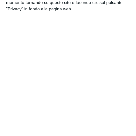
momento tornando su questo sito e facendo clic sul pulsante
"Privacy" in fondo alla pagina web.
Anche Delta Airlines, come nei giorni passati ha fatto
Alaska Airlines, ha attivato un volo diretto per la
stagione estiva tra Roma e Seattle.
Il collegamento della compagnia Usa, operato con un
Airbus A330-900neo, ha debuttato oggi e avrà una
frequenza di quattro partenze a settimana ogni
giovedì, sabato, lunedì e martedì. Durante il picco
estivo, Delta – ha spiegato la stessa compagnia –
gestirà il network di voli più esteso di sempre fra Italia
e Stati Uniti, arrivando ad operare fino a 19 voli al
giorno.
In particolare da Fiumicino volerà verso New York Jfk,