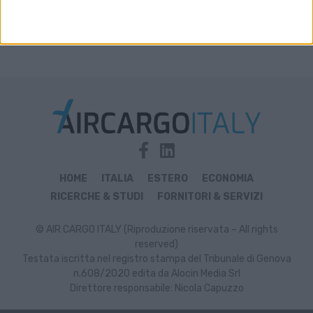
HOME
ITALIA
ESTERO
ECONOMIA
RICERCHE & STUDI
FORNITORI & SERVIZI
© AIR CARGO ITALY (Riproduzione riservata – All rights
reserved)
Testata iscritta nel registro stampa del Tribunale di Genova
n.608/2020 edita da Alocin Media Srl
Direttore responsabile: Nicola Capuzzo