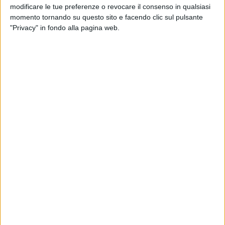
modificare le tue preferenze o revocare il consenso in qualsiasi
momento tornando su questo sito e facendo clic sul pulsante
"Privacy" in fondo alla pagina web.
Passa di mano World Freight Company, gruppo cui
fanno capo numerosi Gssa attivi in tutto il mondo tra
cui Air Logistics, Kales, Atc Aviation e Aviation Plus.
A rilevarlo, dai fondi Eqt e Pai Partners, è stato
Brookfield Asset Management, nell’ambito di un
accordo che secondo quanto riportato da
Reuters
assegna all’azienda un enterprise value di 1,2 miliardi
di dollari. Il closing della transazione, hanno
confermato alla agenzia di stampa le tre società, è
atteso entro la fine dell’anno. Nell’operazione
Deutsche Bank ha agito come lead financial per tutte
e tre.