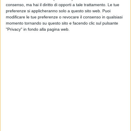
consenso, ma hai il diritto di opporti a tale trattamento. Le tue
preferenze si applicheranno solo a questo sito web. Puoi
modificare le tue preferenze o revocare il consenso in qualsiasi
momento tornando su questo sito e facendo clic sul pulsante
“Il ricorso al Tar è stato importante per ribadire la
"Privacy" in fondo alla pagina web.
nostra contrarietà all’assoggettamento al contributo
Art da parte delle imprese di logistica e spedizione, in
attesa di una chiara ridefinizione della disciplina e dei
criteri applicativi. L’attività di logistica e spedizione
internazionale è già liberalizzata e compiutamente
regolata a livello europeo e nazionale: su questo
settore l’Art non può, e non potrebbe, esercitare
alcuna competenza regolatoria”.
Questa la dichiarazione del presidente di Confetra,
Carlo De Ruvo, diffusa a pochi giorni dalla
pubblicazione
dell’esito negativo del ricorso
presentato al Tar Piemonte
contro la delibera