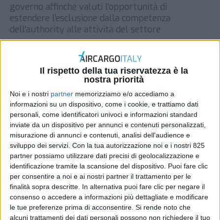
governo affinché valuti l’opportunità di
estendere l’esclusione dalla competenza
dell’authority alle attività del settore
DI
REDAZIONE AIR CARGO ITALY
2 APRILE 2025
Il rispetto della tua riservatezza è la
STAMPA
nostra priorità
Noi e i nostri
partner
memorizziamo e/o accediamo a
informazioni su un dispositivo, come i cookie, e trattiamo dati
personali, come identificatori univoci e informazioni standard
inviate da un dispositivo per annunci e contenuti personalizzati,
misurazione di annunci e contenuti, analisi dell'audience e
sviluppo dei servizi.
Con la tua autorizzazione noi e i nostri 825
partner possiamo utilizzare dati precisi di geolocalizzazione e
identificazione tramite la scansione del dispositivo. Puoi fare clic
per consentire a noi e ai nostri partner il trattamento per le
finalità sopra descritte. In alternativa puoi fare clic per negare il
consenso o accedere a informazioni più dettagliate e modificare
le tue preferenze prima di acconsentire.
Si rende noto che
alcuni trattamenti dei dati personali possono non richiedere il tuo