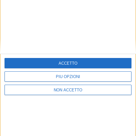
dal Parlamento che lo impegna a valutare
l’opportunità di estendere l’esclusione dalla
competenza dell’Art e dal relativo onere contributivo
anche alle altre attività di trasporto, logistica e
spedizione delle merci e alle attività accessorie e ad
esse connesse.
ISCRIVITI
ALLA
NEWSLETTER GRATUITA DI AIR
CARGO ITALY
ACCETTO
PIÙ OPZIONI
NON ACCETTO
VUOI RICEVERE AGGIORNAMENTI SUI
TUOI TOPICS PREFERITI OGNI GIORNO?