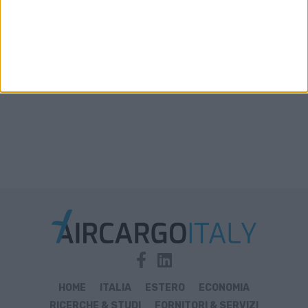
Xeneta aggiorna le previsioni 2026: la stiva
disponibile in aumento solo del 2%-3%
HOME
ITALIA
ESTERO
ECONOMIA
RICERCHE & STUDI
FORNITORI & SERVIZI