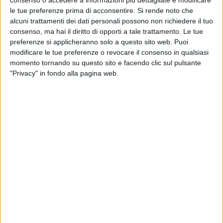
le tue preferenze prima di acconsentire.
Si rende noto che
alcuni trattamenti dei dati personali possono non richiedere il tuo
consenso, ma hai il diritto di opporti a tale trattamento. Le tue
preferenze si applicheranno solo a questo sito web. Puoi
modificare le tue preferenze o revocare il consenso in qualsiasi
momento tornando su questo sito e facendo clic sul pulsante
"Privacy" in fondo alla pagina web.
All’interno di Fedespedi, la Federazione nazionale
delle imprese di spedizioni internazionali, è tornato il
sereno e mercoledì 6 febbraio, all’assemblea per
l’elezione del nuovo presidente, l’intera categoria
supporterà in maniera coesa la candidatura di Silvia
Moretto, amministratore delegato di D.B. Group. Lo
rivelano fonti vicine a Confetra spiegando che di