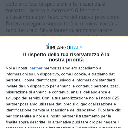
delle imprese di spedizioni internazionali, è
tornato il sereno e mercoledì 6 febbraio,
all’assemblea per l’elezione del nuovo presidente,
l’intera categoria supporterà in maniera coesa la
candidatura di Silvia Moretto, amministratore
delegato di D.B. Group. Lo rivelano fonti vicine a
Confetra spiegando che di fatto è stata ritirata la
[…]
Il rispetto della tua riservatezza è la
nostra priorità
DI
REDAZIONE AIR CARGO ITALY
1 FEBBRAIO 2019
Noi e i nostri
partner
memorizziamo e/o accediamo a
informazioni su un dispositivo, come i cookie, e trattiamo dati
STAMPA
personali, come identificatori univoci e informazioni standard
inviate da un dispositivo per annunci e contenuti personalizzati,
misurazione di annunci e contenuti, analisi dell'audience e
sviluppo dei servizi.
Con la tua autorizzazione noi e i nostri 825
partner possiamo utilizzare dati precisi di geolocalizzazione e
identificazione tramite la scansione del dispositivo. Puoi fare clic
per consentire a noi e ai nostri partner il trattamento per le
finalità sopra descritte. In alternativa puoi fare clic per negare il
consenso o accedere a informazioni più dettagliate e modificare