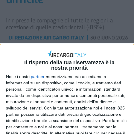
In ripresa le compagnie di tutte le regioni, a
eccezione di quelle mediorientali (-8,9%)
DI
REDAZIONE AIR CARGO ITALY
30 GIUGNO 2026
STAMPA
Il rispetto della tua riservatezza è la
nostra priorità
Noi e i nostri
partner
memorizziamo e/o accediamo a
informazioni su un dispositivo, come i cookie, e trattiamo dati
personali, come identificatori univoci e informazioni standard
inviate da un dispositivo per annunci e contenuti personalizzati,
misurazione di annunci e contenuti, analisi dell'audience e
sviluppo dei servizi.
Con la tua autorizzazione noi e i nostri 825
partner possiamo utilizzare dati precisi di geolocalizzazione e
identificazione tramite la scansione del dispositivo. Puoi fare clic
per consentire a noi e ai nostri partner il trattamento per le
finalità sopra descritte. In alternativa puoi fare clic per negare il