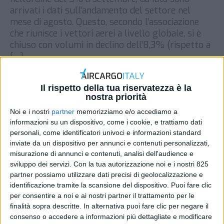
arrivati i dati sull’andamento del settore nel
mese di agosto. Questo, secondo l’associazione
che riunisce i vettori aerei a livello globale, si è
chiuso con volumi in declino dell’8,3% (rispetto a
[…]
DI
REDAZIONE AIR CARGO ITALY
6 OTTOBRE 2022
Il rispetto della tua riservatezza è la
nostra priorità
STAMPA
Noi e i nostri
partner
memorizziamo e/o accediamo a
informazioni su un dispositivo, come i cookie, e trattiamo dati
personali, come identificatori univoci e informazioni standard
inviate da un dispositivo per annunci e contenuti personalizzati,
misurazione di annunci e contenuti, analisi dell'audience e
sviluppo dei servizi.
Con la tua autorizzazione noi e i nostri 825
partner possiamo utilizzare dati precisi di geolocalizzazione e
identificazione tramite la scansione del dispositivo. Puoi fare clic
per consentire a noi e ai nostri partner il trattamento per le
finalità sopra descritte. In alternativa puoi fare clic per negare il
consenso o accedere a informazioni più dettagliate e modificare