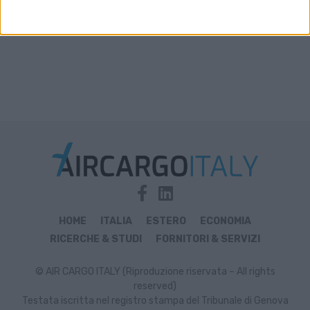
HOME
ITALIA
ESTERO
ECONOMIA
RICERCHE & STUDI
FORNITORI & SERVIZI
© AIR CARGO ITALY (Riproduzione riservata – All rights
reserved)
Testata iscritta nel registro stampa del Tribunale di Genova