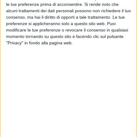
le tue preferenze prima di acconsentire.
Si rende noto che
alcuni trattamenti dei dati personali possono non richiedere il tuo
consenso, ma hai il diritto di opporti a tale trattamento. Le tue
preferenze si applicheranno solo a questo sito web. Puoi
modificare le tue preferenze o revocare il consenso in qualsiasi
momento tornando su questo sito e facendo clic sul pulsante
Nonostante la fase storica particolarmente delicata,
"Privacy" in fondo alla pagina web.
nel primo trimestre 2026 Lufthansa Cargo ha visto
migliorare i suoi risultati, segnando un Ebit rettificato
di 83 milioni di euro (contro il 62 dei primi tre mesi del
2025), ricavi a 876 milioni di euro (+5%) e vedendo
diminuire del 4% i costi operativi grazie a una migliore
gestione delle spese, in particolare di quelle relative
alla manutenzione.
Un dato importante del trimestre, per la divisione
merci del gruppo tedesco, è stato quello relativo
all’incremento di stiva, che ha registrato un +7%
grazie soprattutto all’integrazione della capacità di