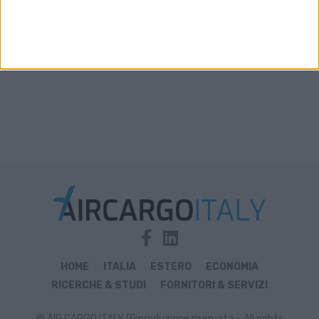
HOME
ITALIA
ESTERO
ECONOMIA
RICERCHE & STUDI
FORNITORI & SERVIZI
© AIR CARGO ITALY (Riproduzione riservata – All rights