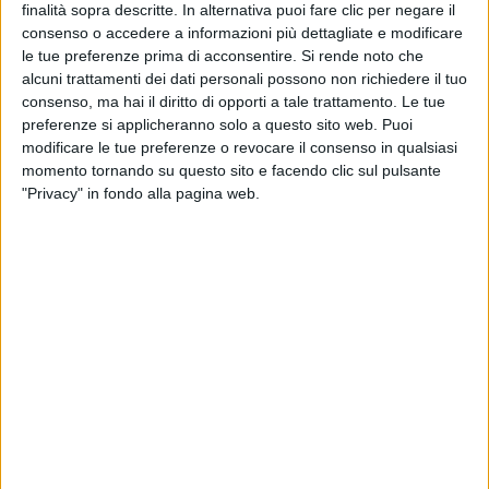
finalità sopra descritte. In alternativa puoi fare clic per negare il
consenso o accedere a informazioni più dettagliate e modificare
le tue preferenze prima di acconsentire.
Si rende noto che
alcuni trattamenti dei dati personali possono non richiedere il tuo
consenso, ma hai il diritto di opporti a tale trattamento. Le tue
preferenze si applicheranno solo a questo sito web. Puoi
modificare le tue preferenze o revocare il consenso in qualsiasi
momento tornando su questo sito e facendo clic sul pulsante
Le esportazioni italiane extra Ue chiudono il 2023 con
"Privacy" in fondo alla pagina web.
una lieve crescita (+2,5%), modesta soprattutto se
comparata a quella del 2022 (+20,9%), mentre
l’import vive una contrazione marcata (-20,9%, dopo il
+54,5% dell’anno prima).
Lo evidenzia l’ultima analisi dell’Istat, tirando le fila di
12 mesi caratterizzati, per le vendite estere, da un
declino marcato in coda. Secondo l’istituto, dicembre
è stato infatti segnato da una flessione del 7,2%
dell’export (dopo il -3,4% a novembre) che ha
interessato tutti i comparti a eccezione di quello dei
beni di consumo durevoli (+0,4%). Il calo è stato