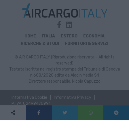
HOME
ITALIA
ESTERO
ECONOMIA
RICERCHE & STUDI
FORNITORI & SERVIZI
© AIR CARGO ITALY (Riproduzione riservata – All rights
reserved)
Testata iscritta nel registro stampa del Tribunale di Genova
n.608/2020 edita da Alocin Media Srl
Direttore responsabile: Nicola Capuzzo
Informativa Cookie
Informativa Privacy
P. IVA: 02499470991