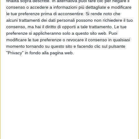
finalità sopra descritte. In alternativa puoi fare clic per negare il
consenso o accedere a informazioni più dettagliate e modificare
le tue preferenze prima di acconsentire.
Si rende noto che
alcuni trattamenti dei dati personali possono non richiedere il tuo
consenso, ma hai il diritto di opporti a tale trattamento. Le tue
preferenze si applicheranno solo a questo sito web. Puoi
modificare le tue preferenze o revocare il consenso in qualsiasi
momento tornando su questo sito e facendo clic sul pulsante
Entra in operatività oggi la partnership
annunciata nel
"Privacy" in fondo alla pagina web.
maggio dello scorso ann
o tra Cma Cgm, operatore
logistico nato come carrier del trasporto via mare di
container, e il gruppo Air France-Klm.
La joint venture – che ha un orizzonte temporale di
“almeno 10 anni” – prevede che i due partner offrano
congiuntamente la loro capacità di trasporto aereo
merci, non solo degli aerei freighter ma anche belly
cargo. A fattor comune, spiegano ancora i due alleati,
saranno messi la vasta esperienza nel settore di Air
France Klm, inclusa quella relativa a segmenti