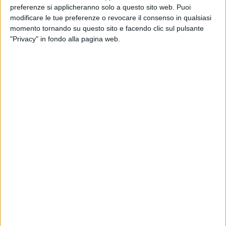
preferenze si applicheranno solo a questo sito web. Puoi
modificare le tue preferenze o revocare il consenso in qualsiasi
momento tornando su questo sito e facendo clic sul pulsante
"Privacy" in fondo alla pagina web.
Tre giornate di sciopero generale il 27, il 30 e il 31
ottobre nei settori della logistica, dell’autotrasporto e
delle spedizioni per il rinnovo del contratto nazionale
sono state proclamate unitariamente dalle sigle
sindacali Filt Cgil, Fit Cisl e Uiltrasporti “a seguito – si