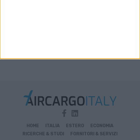
disponibile in aumento solo del 2%-3%
HOME
ITALIA
ESTERO
ECONOMIA
RICERCHE & STUDI
FORNITORI & SERVIZI