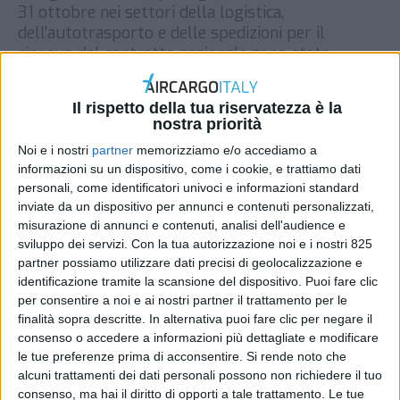
31 ottobre nei settori della logistica,
dell’autotrasporto e delle spedizioni per il
rinnovo del contratto nazionale sono state
proclamate unitariamente dalle sigle sindacali
Filt Cgil, Fit Cisl e Uiltrasporti “a seguito – si
Il rispetto della tua riservatezza è la
legge in una nota – dell’atteggiamento delle
nostra priorità
controparti datoriali che intendono […]
Noi e i nostri
partner
memorizziamo e/o accediamo a
DI
REDAZIONE AIR CARGO ITALY
16 OTTOBRE 2017
informazioni su un dispositivo, come i cookie, e trattiamo dati
personali, come identificatori univoci e informazioni standard
inviate da un dispositivo per annunci e contenuti personalizzati,
STAMPA
misurazione di annunci e contenuti, analisi dell'audience e
sviluppo dei servizi.
Con la tua autorizzazione noi e i nostri 825
partner possiamo utilizzare dati precisi di geolocalizzazione e
identificazione tramite la scansione del dispositivo. Puoi fare clic
per consentire a noi e ai nostri partner il trattamento per le
finalità sopra descritte. In alternativa puoi fare clic per negare il
consenso o accedere a informazioni più dettagliate e modificare
le tue preferenze prima di acconsentire.
Si rende noto che
alcuni trattamenti dei dati personali possono non richiedere il tuo
consenso, ma hai il diritto di opporti a tale trattamento. Le tue