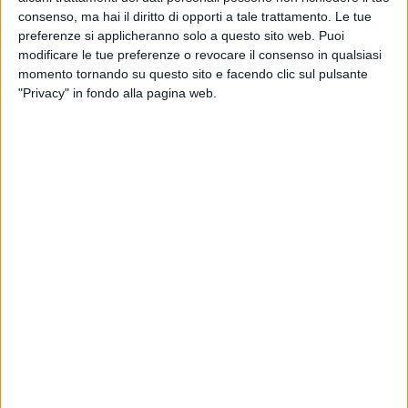
consenso, ma hai il diritto di opporti a tale trattamento. Le tue
preferenze si applicheranno solo a questo sito web. Puoi
modificare le tue preferenze o revocare il consenso in qualsiasi
momento tornando su questo sito e facendo clic sul pulsante
"Privacy" in fondo alla pagina web.
Dopo la
netta flessione registrata a marzo
(-4,8%), ad
aprile le spedizioni aeree globali hanno rialzato la
testa registrando una progressione del 4% rispetto
allo stesso mese del 2025. Parallelamente la capacità
disponibile ha segnato un calo medio dello 0,4%. Su
questo sfondo, le compagnie aeree europee hanno
evidenziato prestazioni superiori alla media globale,
con volumi in aumento del 6% e stiva in aumento del
3%.
A guidare la crescita, spiega Iata, associazione che