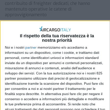
contribuito di freighter dedicati, che hanno
mantenuto operative le catene di
approvvigionamento
DI
REDAZIONE AIR CARGO ITALY
28 MAGGIO 2026
Il rispetto della tua riservatezza è la
STAMPA
nostra priorità
Noi e i nostri
partner
memorizziamo e/o accediamo a
informazioni su un dispositivo, come i cookie, e trattiamo dati
personali, come identificatori univoci e informazioni standard
inviate da un dispositivo per annunci e contenuti personalizzati,
misurazione di annunci e contenuti, analisi dell'audience e
sviluppo dei servizi.
Con la tua autorizzazione noi e i nostri 825
partner possiamo utilizzare dati precisi di geolocalizzazione e
identificazione tramite la scansione del dispositivo. Puoi fare clic
per consentire a noi e ai nostri partner il trattamento per le
finalità sopra descritte. In alternativa puoi fare clic per negare il
consenso o accedere a informazioni più dettagliate e modificare
le tue preferenze prima di acconsentire.
Si rende noto che
alcuni trattamenti dei dati personali possono non richiedere il tuo