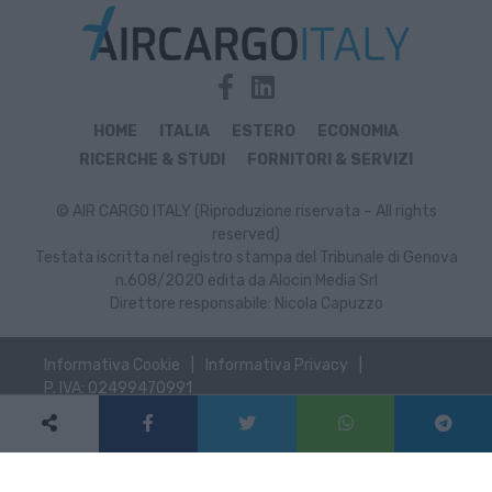
HOME
ITALIA
ESTERO
ECONOMIA
RICERCHE & STUDI
FORNITORI & SERVIZI
© AIR CARGO ITALY (Riproduzione riservata – All rights
reserved)
Testata iscritta nel registro stampa del Tribunale di Genova
n.608/2020 edita da Alocin Media Srl
Direttore responsabile: Nicola Capuzzo
Informativa Cookie
Informativa Privacy
P. IVA: 02499470991