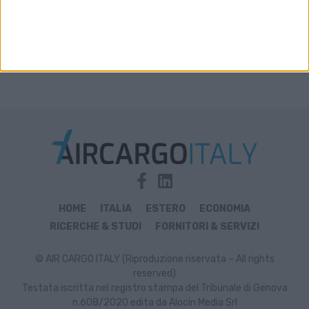
HOME
ITALIA
ESTERO
ECONOMIA
RICERCHE & STUDI
FORNITORI & SERVIZI
© AIR CARGO ITALY (Riproduzione riservata – All rights
reserved)
Testata iscritta nel registro stampa del Tribunale di Genova
n.608/2020 edita da Alocin Media Srl