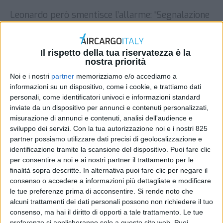
Leonardo però smentisce l’allarme: “Segnalazione
priva di qualsiasi fondamento”
DI
REDAZIONE AIR CARGO ITALY
24 AGOSTO 2025
Il rispetto della tua riservatezza è la
nostra priorità
STAMPA
Noi e i nostri
partner
memorizziamo e/o accediamo a
informazioni su un dispositivo, come i cookie, e trattiamo dati
personali, come identificatori univoci e informazioni standard
inviate da un dispositivo per annunci e contenuti personalizzati,
misurazione di annunci e contenuti, analisi dell'audience e
sviluppo dei servizi.
Con la tua autorizzazione noi e i nostri 825
partner possiamo utilizzare dati precisi di geolocalizzazione e
identificazione tramite la scansione del dispositivo. Puoi fare clic
per consentire a noi e ai nostri partner il trattamento per le
finalità sopra descritte. In alternativa puoi fare clic per negare il
consenso o accedere a informazioni più dettagliate e modificare
le tue preferenze prima di acconsentire.
Si rende noto che
alcuni trattamenti dei dati personali possono non richiedere il tuo
consenso, ma hai il diritto di opporti a tale trattamento. Le tue
preferenze si applicheranno solo a questo sito web. Puoi