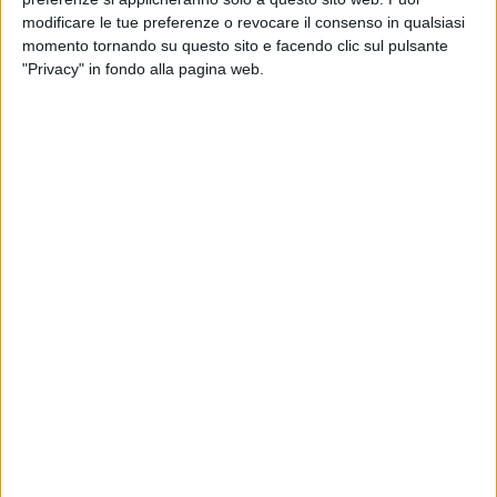
modificare le tue preferenze o revocare il consenso in qualsiasi
momento tornando su questo sito e facendo clic sul pulsante
"Privacy" in fondo alla pagina web.
Il sindacato Unitario di Base (Usb) in una nota ha
messo in evidenza come “voci sempre più insistenti
segnalano che dall’aeroporto di Malpensa partono
carichi di armi per Israele. L’ultima – segnala il
sindacato – è una notizia molto più dettagliata:
segnala che l’aereo X6610 della Challenge Air Cargo
con un carico della Leonardo Spa diretto a Karmiel
(Israele) per la Elbit (azienda israeliana attiva nel
settore della difesa) è stato programmato per sabato
23 agosto alle ore 24.00. Successivamente il volo è
stato cancellato, ma non è escluso che possa essere
riprogrammato a breve”.
Usb aggiunge che “questa segnalazione è la
ennesima riprova che l’Italia continua a rifornire
l’esercito israeliano e che le chiacchiere dei ministri