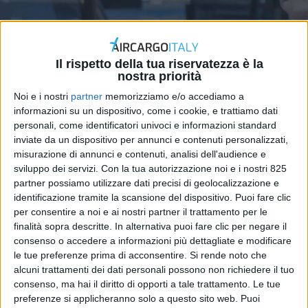
Il rispetto della tua riservatezza è la
nostra priorità
Noi e i nostri
partner
memorizziamo e/o accediamo a
informazioni su un dispositivo, come i cookie, e trattiamo dati
ITALIA
17 SETTEMBRE 2025
personali, come identificatori univoci e informazioni standard
Accordo Fs – Enac per il
inviate da un dispositivo per annunci e contenuti personalizzati,
misurazione di annunci e contenuti, analisi dell'audience e
monitoraggio via drone di
sviluppo dei servizi.
Con la tua autorizzazione noi e i nostri 825
partner possiamo utilizzare dati precisi di geolocalizzazione e
treni e strade
identificazione tramite la scansione del dispositivo. Puoi fare clic
per consentire a noi e ai nostri partner il trattamento per le
finalità sopra descritte. In alternativa puoi fare clic per negare il
consenso o accedere a informazioni più dettagliate e modificare
le tue preferenze prima di acconsentire.
Si rende noto che
alcuni trattamenti dei dati personali possono non richiedere il tuo
consenso, ma hai il diritto di opporti a tale trattamento. Le tue
preferenze si applicheranno solo a questo sito web. Puoi