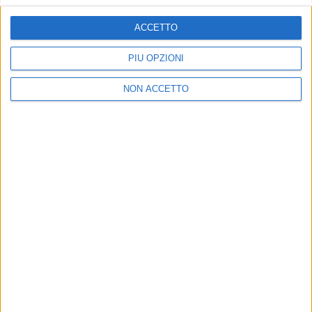
ACCETTO
PIÙ OPZIONI
NON ACCETTO
ECONOMIA
20 FEBBRAIO 2019
Un miliardo per rilanciare la nuova Alitalia
VUOI RICEVERE AGGIORNAMENTI SUI
TUOI TOPICS PREFERITI OGNI
GIORNO?