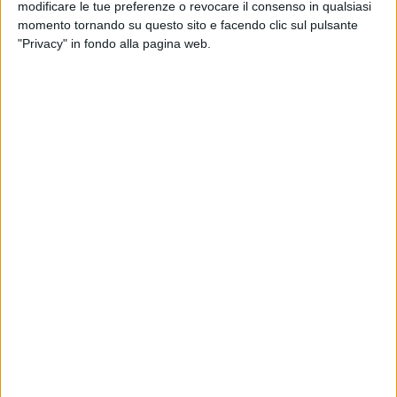
modificare le tue preferenze o revocare il consenso in qualsiasi
momento tornando su questo sito e facendo clic sul pulsante
"Privacy" in fondo alla pagina web.
ITALIA
21 NOVEMBRE 2019
La ‘nuova’ Alitalia non decolla ma il governo
resta ottimista
SENZA CATEGORIA
10 OTTOBRE 2019