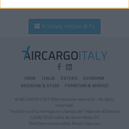
Archivio notizie di Fs
HOME
ITALIA
ESTERO
ECONOMIA
RICERCHE & STUDI
FORNITORI & SERVIZI
© AIR CARGO ITALY (Riproduzione riservata – All rights
reserved)
Testata iscritta nel registro stampa del Tribunale di Genova
n.608/2020 edita da Alocin Media Srl
Direttore responsabile: Nicola Capuzzo