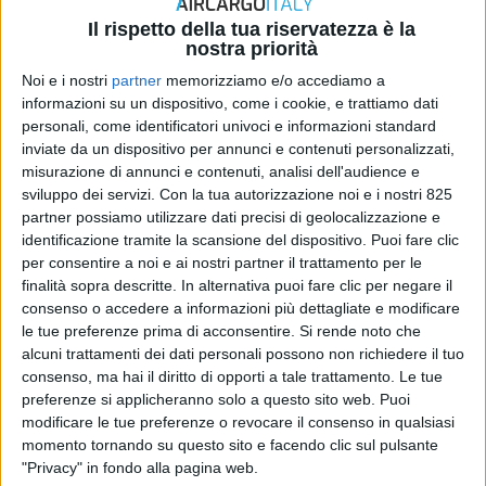
Il rispetto della tua riservatezza è la
nostra priorità
Noi e i nostri
partner
memorizziamo e/o accediamo a
informazioni su un dispositivo, come i cookie, e trattiamo dati
ITALIA
personali, come identificatori univoci e informazioni standard
10 APRILE 2026
inviate da un dispositivo per annunci e contenuti personalizzati,
Al via un nuovo volo full cargo tra Brescia
misurazione di annunci e contenuti, analisi dell'audience e
Montichiari e Xi’An
sviluppo dei servizi.
Con la tua autorizzazione noi e i nostri 825
partner possiamo utilizzare dati precisi di geolocalizzazione e
identificazione tramite la scansione del dispositivo. Puoi fare clic
per consentire a noi e ai nostri partner il trattamento per le
finalità sopra descritte. In alternativa puoi fare clic per negare il
consenso o accedere a informazioni più dettagliate e modificare
le tue preferenze prima di acconsentire.
Si rende noto che
alcuni trattamenti dei dati personali possono non richiedere il tuo
consenso, ma hai il diritto di opporti a tale trattamento. Le tue
preferenze si applicheranno solo a questo sito web. Puoi
modificare le tue preferenze o revocare il consenso in qualsiasi
momento tornando su questo sito e facendo clic sul pulsante
ITALIA
"Privacy" in fondo alla pagina web.
8 APRILE 2026