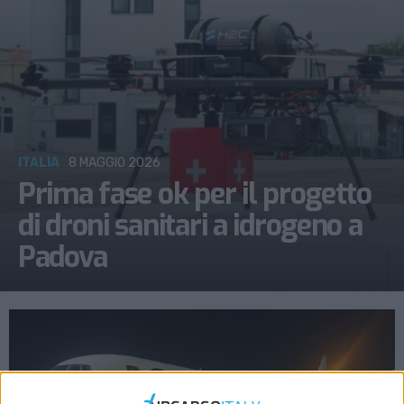
ITALIA
8 MAGGIO 2026
Prima fase ok per il progetto
di droni sanitari a idrogeno a
Padova