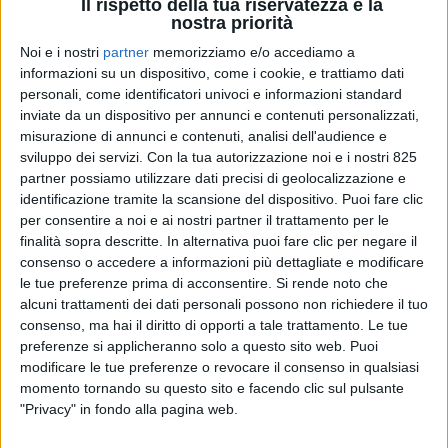
Il rispetto della tua riservatezza è la
nostra priorità
Noi e i nostri
partner
memorizziamo e/o accediamo a
informazioni su un dispositivo, come i cookie, e trattiamo dati
personali, come identificatori univoci e informazioni standard
inviate da un dispositivo per annunci e contenuti personalizzati,
misurazione di annunci e contenuti, analisi dell'audience e
sviluppo dei servizi.
Con la tua autorizzazione noi e i nostri 825
partner possiamo utilizzare dati precisi di geolocalizzazione e
ECONOMIA
18 NOVEMBRE 2020
identificazione tramite la scansione del dispositivo. Puoi fare clic
La matrice ‘italiana’ per la
per consentire a noi e ai nostri partner il trattamento per le
gestione del vaccino anti-
finalità sopra descritte. In alternativa puoi fare clic per negare il
consenso o accedere a informazioni più dettagliate e modificare
Covid negli aeroporti
le tue preferenze prima di acconsentire.
Si rende noto che
alcuni trattamenti dei dati personali possono non richiedere il tuo
consenso, ma hai il diritto di opporti a tale trattamento. Le tue
preferenze si applicheranno solo a questo sito web. Puoi
modificare le tue preferenze o revocare il consenso in qualsiasi
momento tornando su questo sito e facendo clic sul pulsante
"Privacy" in fondo alla pagina web.