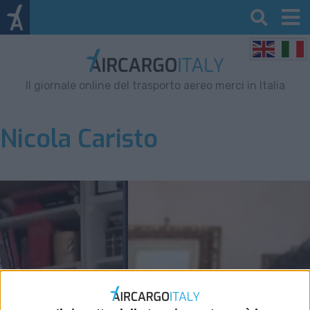
Il giornale online del trasporto aereo merci in Italia
Nicola Caristo